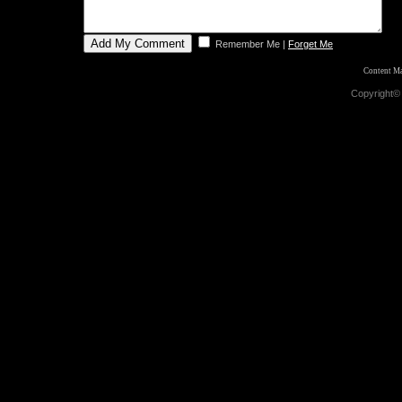
Remember Me
|
Forget Me
Content M
Copyright©