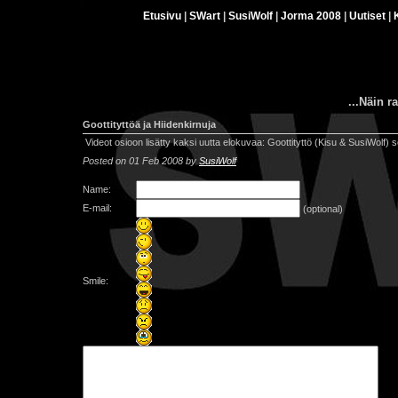
Etusivu
|
SWart
|
SusiWolf
|
Jorma 2008
|
Uutiset
|
...Näin r
Goottityttöä ja Hiidenkirnuja
Videot osioon lisätty kaksi uutta elokuvaa: Goottityttö (Kisu & SusiWolf
Posted on 01 Feb 2008 by
SusiWolf
Name:
E-mail:
(optional)
Smile: