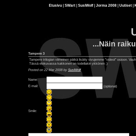
Etusivu
|
SWart
|
SusiWolf
|
Jorma 2008
|
Uutiset
|
U
...Näin raik
Tampere 3
Tampere trilogian viimeinen pätkä lisätty sivujemme "videot" osioon. Va
Tässä elokuvassa kakkonen on todellakin ykkönen ;)
Posted on 22 Mar 2008 by
SusiWolf
Name:
E-mail:
(optional)
Smile: