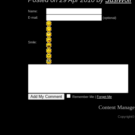
Name:
E-mail:
(optional)
Smile:
Remember Me
|
Forget Me
Content Manag
Copyright©