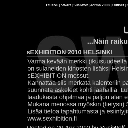
Etusivu
|
SWart
|
SusiWolf
|
Jorma 2008
|
Uutiset
|
U
...Näin raik
sEXHIBITION 2010 HELSINKI
Varma kevään merkki (ikuisuudeelta 
on sulaneiden kinosten lisäksi Helsin
sEXHIBITION messut.
Kannattaa siis merkata kalenteriin pä
suunnata askeleet kohti jäähallia. Lu
laadukasta ohjelmaa ja paljon alan eri
Mukana menossa myöskin (tietysti) S
Lisää tietoa tapahtumasta ja esiintyji
www.sexhibition.fi
Posted on 29 Apr 2010 by
SusiWolf