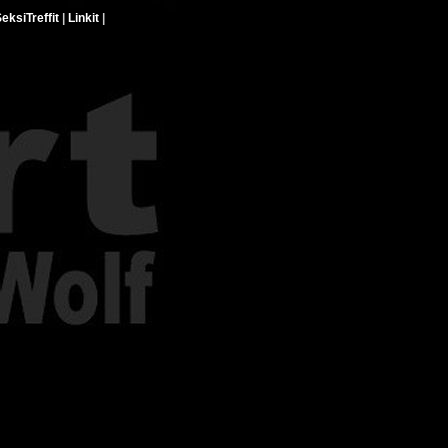
eksiTreffit
|
Linkit
|