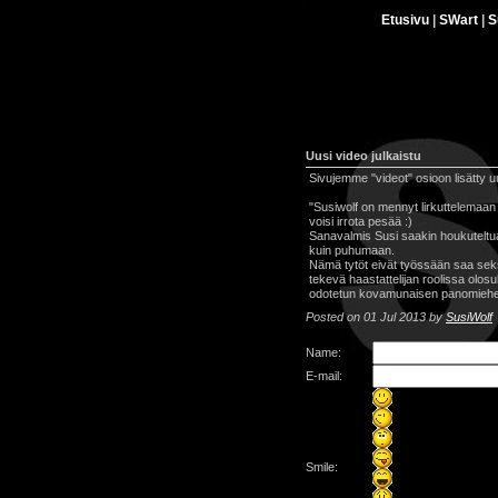
Etusivu
|
SWart
|
S
Uusi video julkaistu
Sivujemme "videot" osioon lisätty uu
"Susiwolf on mennyt lirkuttelemaan Pu
voisi irrota pesää :)
Sanavalmis Susi saakin houkuteltua 
kuin puhumaan.
Nämä tytöt eivät työssään saa seksi
tekevä haastattelijan roolissa olosu
odotetun kovamunaisen panomiehen s
Posted on 01 Jul 2013 by
SusiWolf
Name:
E-mail:
Smile: