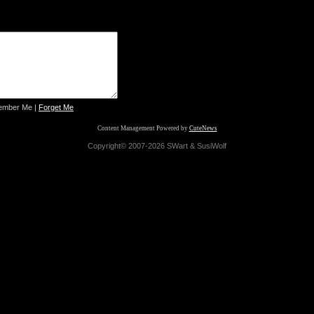
mber Me
|
Forget Me
Content Management Powered by
CuteNews
Copyright© 2007-2026 SWart & SusiWolf