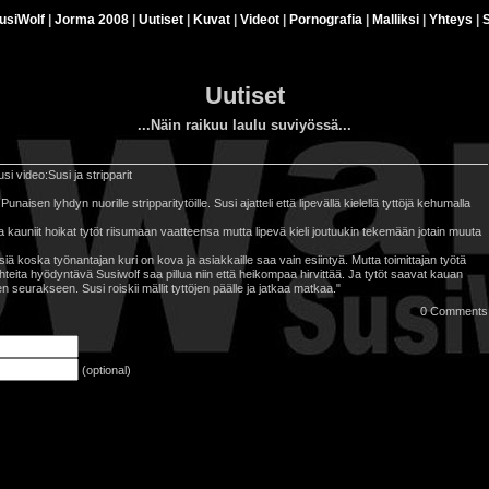
usiWolf
|
Jorma 2008
|
Uutiset
|
Kuvat
|
Videot
|
Pornografia
|
Malliksi
|
Yhteys
|
S
Uutiset
...Näin raikuu laulu suviyössä...
si video:Susi ja stripparit
naisen lyhdyn nuorille stripparitytöille. Susi ajatteli että lipevällä kielellä tyttöjä kehumalla
kauniit hoikat tytöt riisumaan vaatteensa mutta lipevä kieli joutuukin tekemään jotain muuta
ä koska työnantajan kuri on kova ja asiakkaille saa vain esiintyä. Mutta toimittajan työtä
hteita hyödyntävä Susiwolf saa pillua niin että heikompaa hirvittää. Ja tytöt saavat kauan
eurakseen. Susi roiskii mällit tyttöjen päälle ja jatkaa matkaa."
0 Comments
(optional)